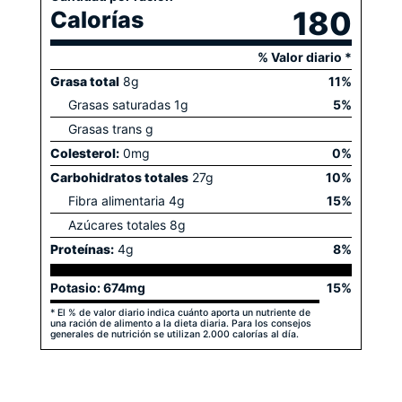
180
Calorías
% Valor diario *
Grasa total
8
g
11
%
Grasas saturadas
1
g
5
%
Grasas trans
g
Colesterol:
0
mg
0
%
Carbohidratos totales
27
g
10
%
Fibra alimentaria
4
g
15
%
Azúcares totales
8
g
Proteínas:
4
g
8
%
Potasio:
674
mg
15
%
* El % de valor diario indica cuánto aporta un nutriente de
una ración de alimento a la dieta diaria. Para los consejos
generales de nutrición se utilizan 2.000 calorías al día.