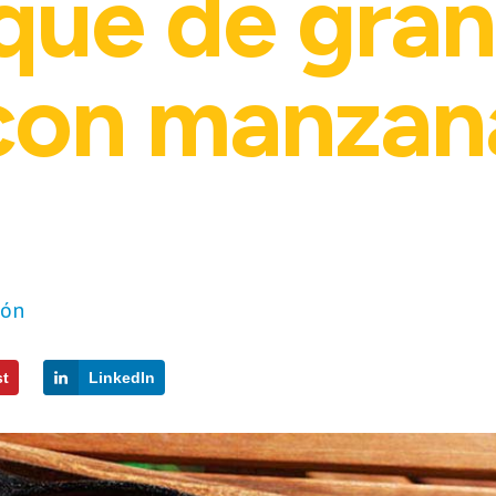
que de gra
con manzana
zón
st
LinkedIn