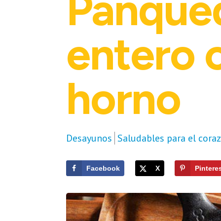
Panque
entero 
horno
Desayunos
Saludables para el cora
Facebook
X
Pintere