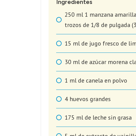
Ingredientes
250
ml
1 manzana amarill
trozos de 1/8 de pulgada 
15
ml
de jugo fresco de li
30
ml
de azúcar morena cla
1
ml
de canela en polvo
4
huevos grandes
175
ml
de leche sin grasa
5
ml
de extracto de vainill