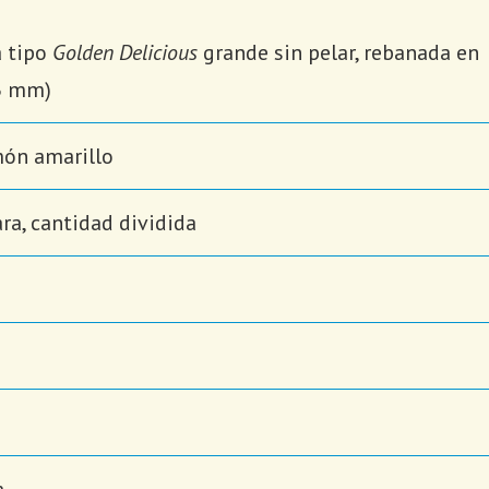
a tipo
Golden Delicious
grande sin pelar, rebanada en
(3 mm)
món amarillo
ra, cantidad dividida
a