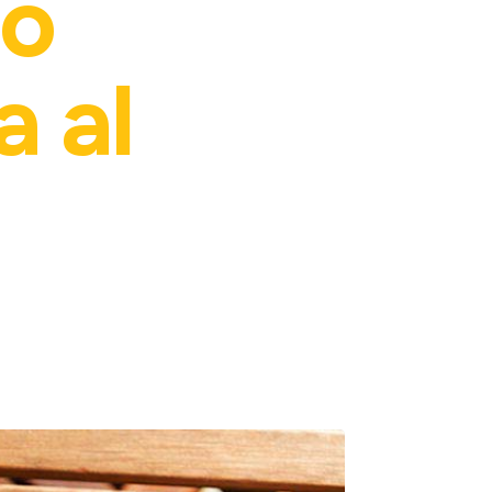
no
 al