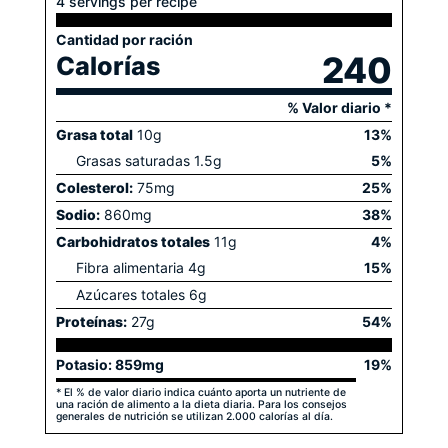
4 servings per recipe
Cantidad por ración
240
Calorías
% Valor diario *
Grasa total
10
g
13
%
Grasas saturadas
1.5
g
5
%
Colesterol:
75
mg
25
%
Sodio:
860
mg
38
%
Carbohidratos totales
11
g
4
%
Fibra alimentaria
4
g
15
%
Azúcares totales
6
g
Proteínas:
27
g
54
%
Potasio:
859
mg
19
%
* El % de valor diario indica cuánto aporta un nutriente de
una ración de alimento a la dieta diaria. Para los consejos
generales de nutrición se utilizan 2.000 calorías al día.