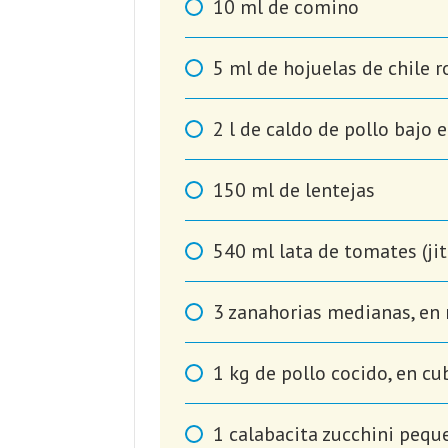
10
ml
de comino
5
ml
de hojuelas de chile ro
2
l
de caldo de pollo bajo 
150
ml
de lentejas
540
ml
lata de tomates (ji
3
zanahorias medianas, en 
1
kg
de pollo cocido, en cub
1
calabacita zucchini peque