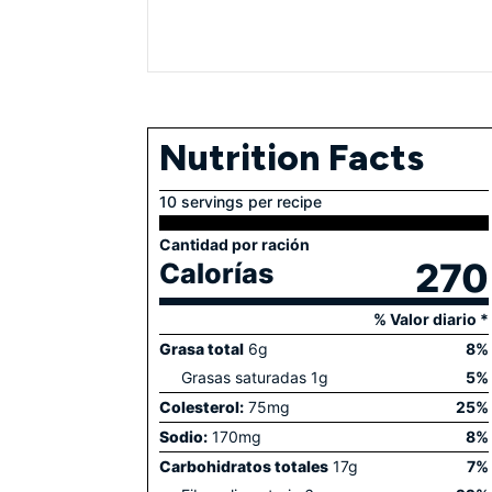
Nutrition Facts
10 servings per recipe
Cantidad por ración
270
Calorías
% Valor diario *
Grasa total
6
g
8
%
Grasas saturadas
1
g
5
%
Colesterol:
75
mg
25
%
Sodio:
170
mg
8
%
Carbohidratos totales
17
g
7
%