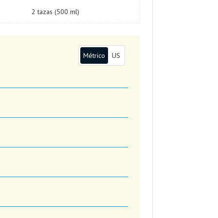
2 tazas (500 ml)
Métrico
US