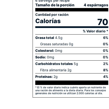
6 servings per recipe
Tamaño de la porción
4 espárragos
Cantidad por ración
70
Calorías
% Valor diario *
Grasa total
4.5
g
6
%
Grasas saturadas
0
g
0
%
Colesterol:
0
mg
0
%
Sodio:
0
mg
0
%
Carbohidratos totales
5
g
2
%
Fibra alimentaria
2
g
8
%
Proteínas:
2
g
4
%
* El % de valor diario indica cuánto aporta un nutriente de
una ración de alimento a la dieta diaria. Para los consejos
generales de nutrición se utilizan 2.000 calorías al día.