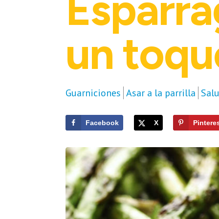
Espárrag
un toqu
Guarniciones
Asar a la parrilla
Salu
Facebook
X
Pintere