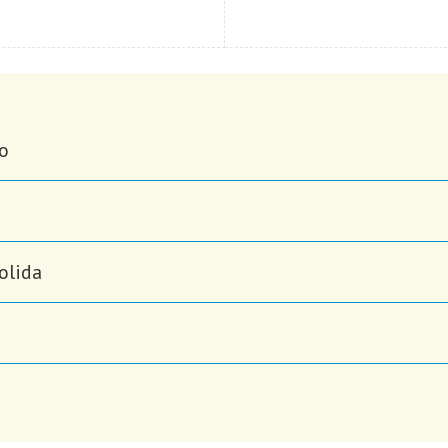
co
olida
o