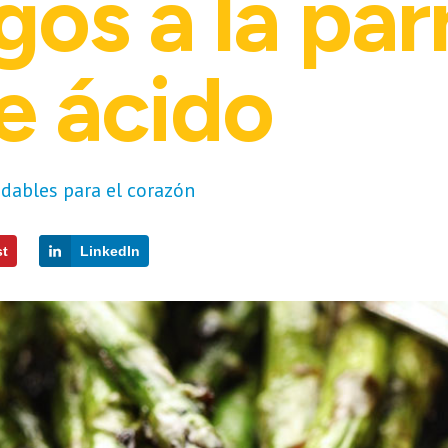
os a la parr
e ácido
dables para el corazón
st
LinkedIn