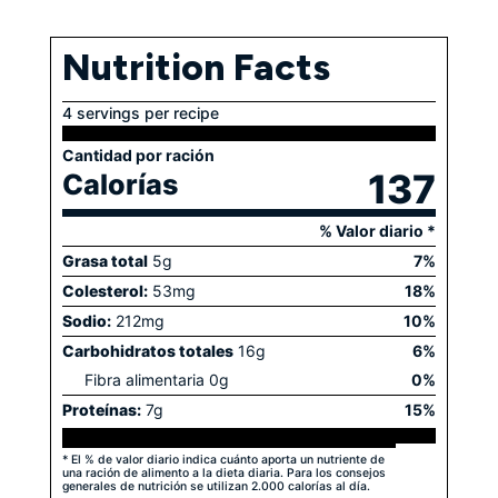
Nutrition Facts
4 servings per recipe
Cantidad por ración
137
Calorías
% Valor diario *
Grasa total
5
g
7
%
Colesterol:
53
mg
18
%
Sodio:
212
mg
10
%
Carbohidratos totales
16
g
6
%
Fibra alimentaria
0
g
0
%
Proteínas:
7
g
15
%
* El % de valor diario indica cuánto aporta un nutriente de
una ración de alimento a la dieta diaria. Para los consejos
generales de nutrición se utilizan 2.000 calorías al día.