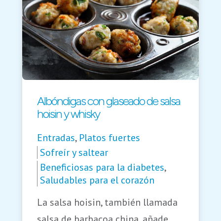
Albóndigas con glaseado de salsa
hoisin y whisky
Entradas
,
Platos fuertes
Sofreír y saltear
Beneficiosas para la diabetes
,
Saludables para el corazón
La salsa hoisin, también llamada
salsa de barbacoa china, añade